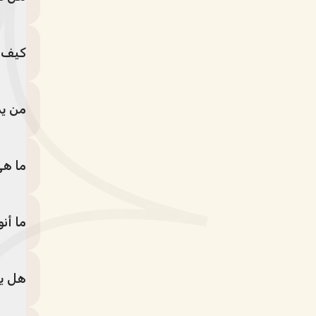
كيف ي
من ي
ما هي
ما أن
هل يم