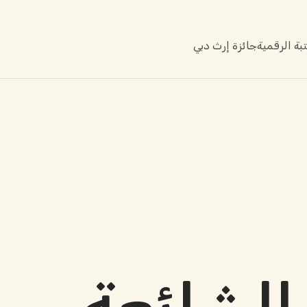
بة الرقمية
جائزة إرث دبي