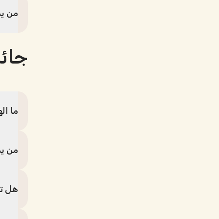
من يم
جائز
ما ال
من يم
هل تخ