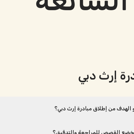
 الشائعة
رة إرث دبي
 الهدف من إطلاق مبادرة إرث دبي؟
خضع القصص للمراجعة والتدقيق؟